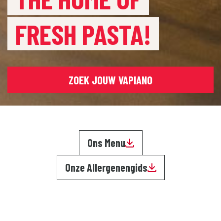
FRESH PASTA!
ZOEK JOUW VAPIANO
Ons Menu
Onze Allergenengids