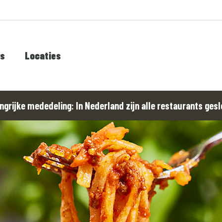
rs
Locaties
ngrijke mededeling: In Nederland zijn alle restaurants gesl