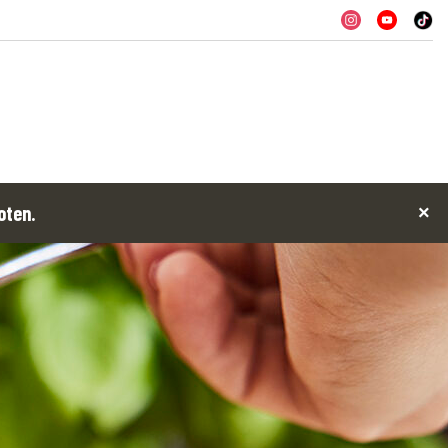
oten.
×